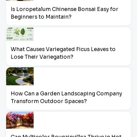
Is Loropetalum Chinense Bonsai Easy for
Beginners to Maintain?
What Causes Variegated Ficus Leaves to
Lose Their Variegation?
How Can a Garden Landscaping Company
Transform Outdoor Spaces?