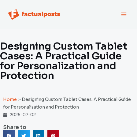
跳
MAI
至
内
MEN
容
Designing Custom Tablet
Cases: A Practical Guide
for Personalization and
Protection
Home
>
Designing Custom Tablet Cases: A Practical Guide
for Personalization and Protection
2025-07-02
Share to