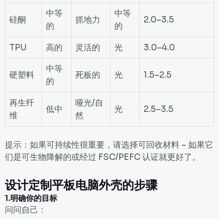
中等
中等
硅酮
抓地力
2.0–3.5
的
的
TPU
高的
灵活的
光
3.0–4.0
中等
硬塑料
死板的
光
1.5–2.5
的
再生纤
哑光/自
低中
光
2.5–3.5
维
然
提示：如果可持续性很重要，请选择可回收材料 – 如果它
们是可生物降解的或经过 FSC/PEFC 认证就更好了。
设计定制平板电脑外壳的步骤
1.明确你的目标
问问自己：